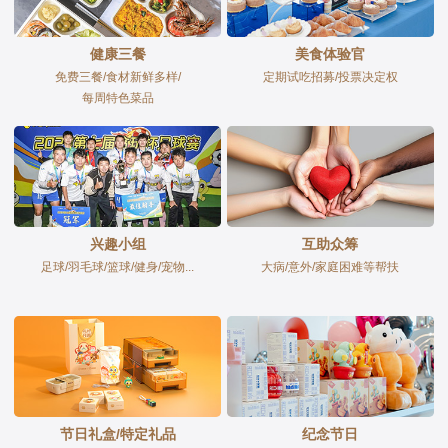
健康三餐
美食体验官
免费三餐/食材新鲜多样/
定期试吃招募/投票决定权
每周特色菜品
兴趣小组
互助众筹
足球/羽毛球/篮球/健身/宠物...
大病/意外/家庭困难等帮扶
节日礼盒/特定礼品
纪念节日