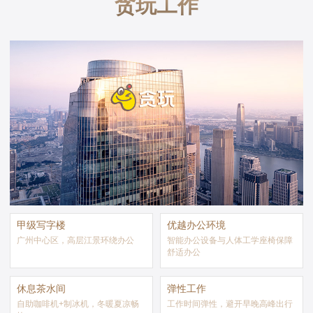
贪玩工作
甲级写字楼
优越办公环境
广州中心区，高层江景环绕办公
智能办公设备与人体工学座椅保障
舒适办公
休息茶水间
弹性工作
自助咖啡机+制冰机，冬暖夏凉畅
工作时间弹性，避开早晚高峰出行