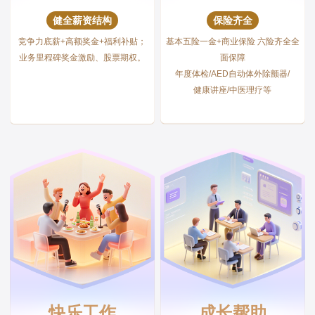
健全薪资结构
保险齐全
竞争力底薪+高额奖金+福利补贴；
基本五险一金+商业保险 六险齐全全
业务里程碑奖金激励、股票期权。
面保障
年度体检/AED自动体外除颤器/
健康讲座/中医理疗等
快乐工作
成长帮助